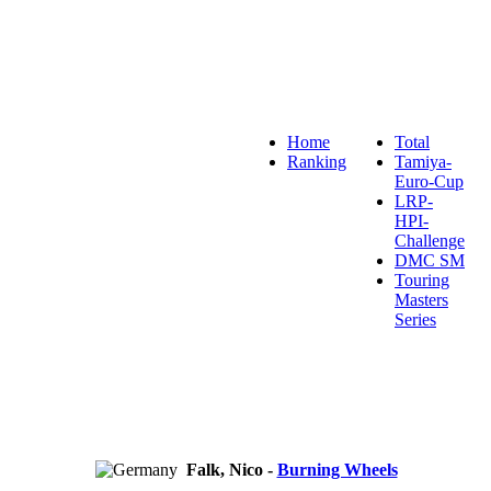
Home
Total
Ranking
Tamiya-
Euro-Cup
LRP-
HPI-
Challenge
DMC SM
Touring
Masters
Series
Falk, Nico -
Burning Wheels